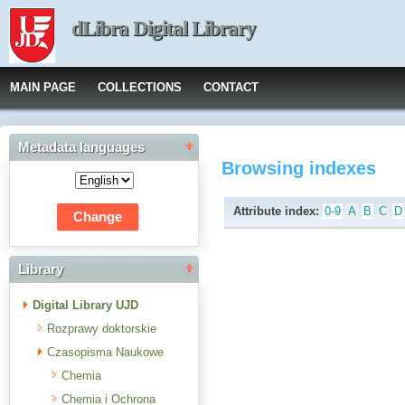
dLibra Digital Library
MAIN PAGE
COLLECTIONS
CONTACT
Metadata languages
Browsing indexes
Attribute index:
0-9
A
B
C
D
Library
Digital Library UJD
Rozprawy doktorskie
Czasopisma Naukowe
Chemia
Chemia i Ochrona