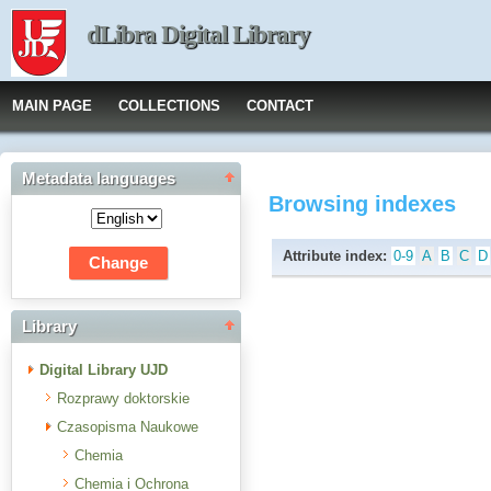
dLibra Digital Library
MAIN PAGE
COLLECTIONS
CONTACT
Metadata languages
Browsing indexes
Attribute index:
0-9
A
B
C
D
Library
Digital Library UJD
Rozprawy doktorskie
Czasopisma Naukowe
Chemia
Chemia i Ochrona