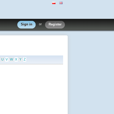
Sign in
or
Register
U
V
W
X
Y
Z