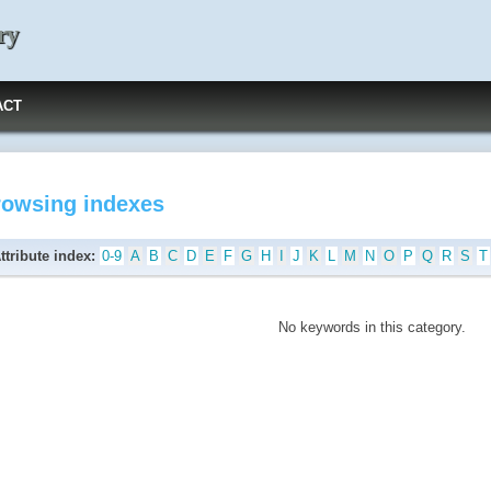
ry
ACT
rowsing indexes
ttribute index:
0-9
A
B
C
D
E
F
G
H
I
J
K
L
M
N
O
P
Q
R
S
T
No keywords in this category.