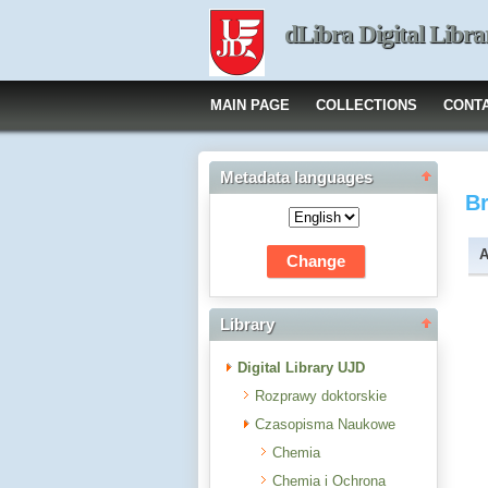
dLibra Digital Libra
MAIN PAGE
COLLECTIONS
CONT
Metadata languages
B
A
Library
Digital Library UJD
Rozprawy doktorskie
Czasopisma Naukowe
Chemia
Chemia i Ochrona