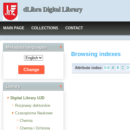
dLibra Digital Library
MAIN PAGE
COLLECTIONS
CONTACT
Metadata languages
Browsing indexes
Attribute index:
0-9
A
B
C
D
Library
Digital Library UJD
Rozprawy doktorskie
Czasopisma Naukowe
Chemia
Chemia i Ochrona