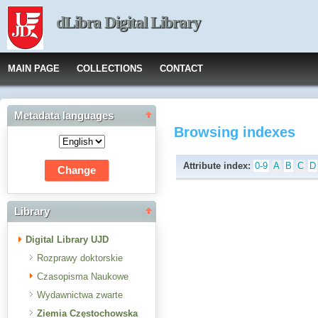
dLibra Digital Library
MAIN PAGE
COLLECTIONS
CONTACT
Metadata languages
Browsing indexes
Attribute index:
0-9
A
B
C
D
Library
Digital Library UJD
Rozprawy doktorskie
Czasopisma Naukowe
Wydawnictwa zwarte
Ziemia Częstochowska