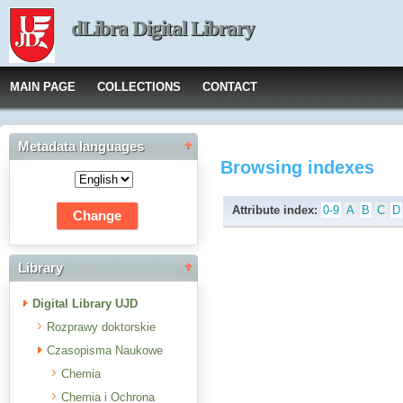
dLibra Digital Library
MAIN PAGE
COLLECTIONS
CONTACT
Metadata languages
Browsing indexes
Attribute index:
0-9
A
B
C
D
Library
Digital Library UJD
Rozprawy doktorskie
Czasopisma Naukowe
Chemia
Chemia i Ochrona