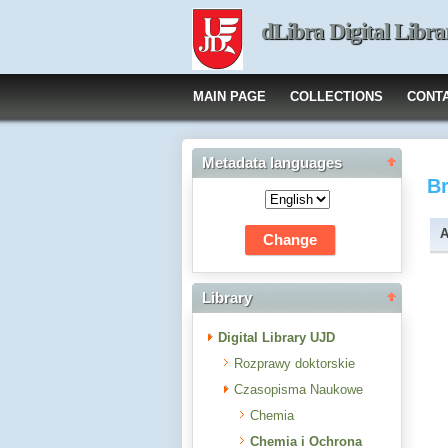
dLibra Digital Libra
MAIN PAGE
COLLECTIONS
CONT
Metadata languages
B
A
Library
Digital Library UJD
Rozprawy doktorskie
Czasopisma Naukowe
Chemia
Chemia i Ochrona