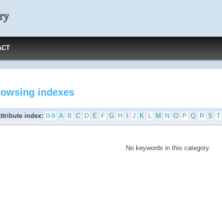
ry
ACT
rowsing indexes
ttribute index:
0-9
A
B
C
D
E
F
G
H
I
J
K
L
M
N
O
P
Q
R
S
T
No keywords in this category.