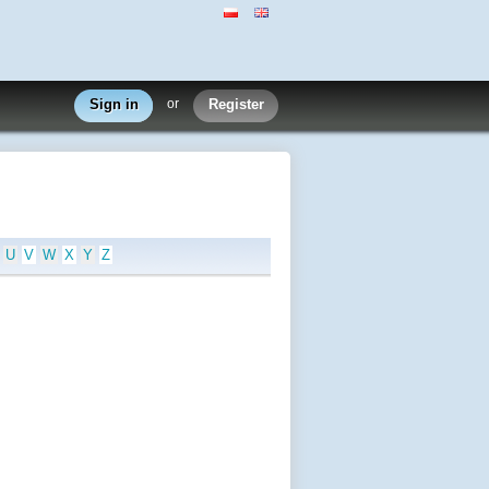
Sign in
or
Register
U
V
W
X
Y
Z