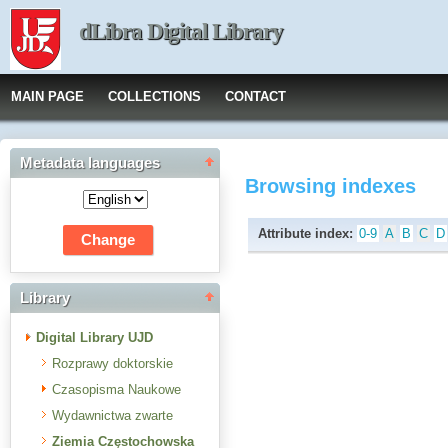
dLibra Digital Library
MAIN PAGE
COLLECTIONS
CONTACT
Metadata languages
Browsing indexes
Attribute index:
0-9
A
B
C
D
Library
Digital Library UJD
Rozprawy doktorskie
Czasopisma Naukowe
Wydawnictwa zwarte
Ziemia Częstochowska