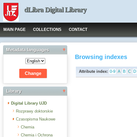
dLibra Digital Library
MAIN PAGE
COLLECTIONS
CONTACT
Metadata languages
Browsing indexes
Attribute index:
0-9
A
B
C
D
Library
Digital Library UJD
Rozprawy doktorskie
Czasopisma Naukowe
Chemia
Chemia i Ochrona