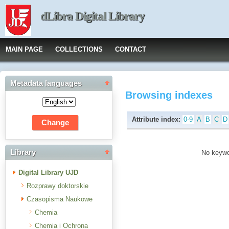
dLibra Digital Library
MAIN PAGE
COLLECTIONS
CONTACT
Metadata languages
Browsing indexes
Attribute index:
0-9
A
B
C
D
Library
No keywor
Digital Library UJD
Rozprawy doktorskie
Czasopisma Naukowe
Chemia
Chemia i Ochrona