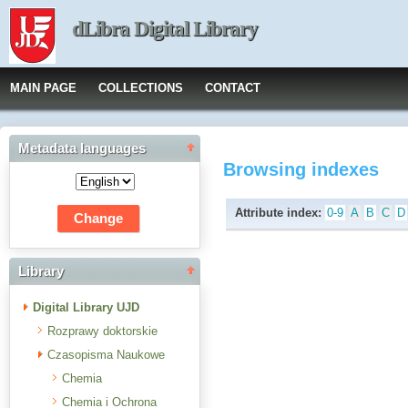
dLibra Digital Library
MAIN PAGE
COLLECTIONS
CONTACT
Metadata languages
Browsing indexes
Attribute index:
0-9
A
B
C
D
Library
Digital Library UJD
Rozprawy doktorskie
Czasopisma Naukowe
Chemia
Chemia i Ochrona