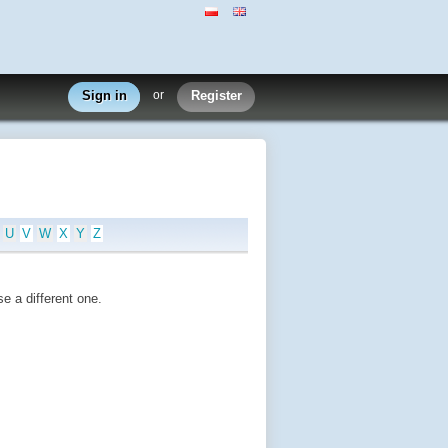
Sign in
or
Register
U
V
W
X
Y
Z
e a different one.