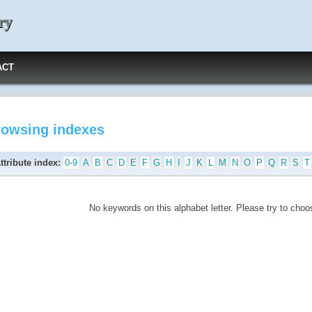
ry
ACT
rowsing indexes
ttribute index:
0-9
A
B
C
D
E
F
G
H
I
J
K
L
M
N
O
P
Q
R
S
T
No keywords on this alphabet letter. Please try to choos