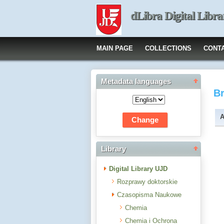
dLibra Digital Libra
MAIN PAGE
COLLECTIONS
CONT
Metadata languages
B
A
Library
Digital Library UJD
Rozprawy doktorskie
Czasopisma Naukowe
Chemia
Chemia i Ochrona