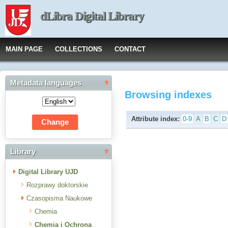
dLibra Digital Library
MAIN PAGE
COLLECTIONS
CONTACT
Metadata languages
Browsing indexes
Attribute index:
0-9
A
B
C
D
Library
Digital Library UJD
Rozprawy doktorskie
Czasopisma Naukowe
Chemia
Chemia i Ochrona