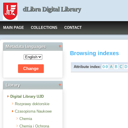
dLibra Digital Library
MAIN PAGE
COLLECTIONS
CONTACT
Metadata languages
Browsing indexes
Attribute index:
0-9
A
B
C
D
Library
Digital Library UJD
Rozprawy doktorskie
Czasopisma Naukowe
Chemia
Chemia i Ochrona