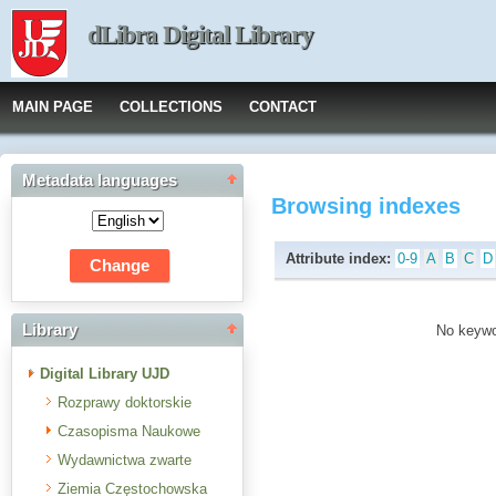
dLibra Digital Library
MAIN PAGE
COLLECTIONS
CONTACT
Metadata languages
Browsing indexes
Attribute index:
0-9
A
B
C
D
Library
No keywor
Digital Library UJD
Rozprawy doktorskie
Czasopisma Naukowe
Wydawnictwa zwarte
Ziemia Częstochowska