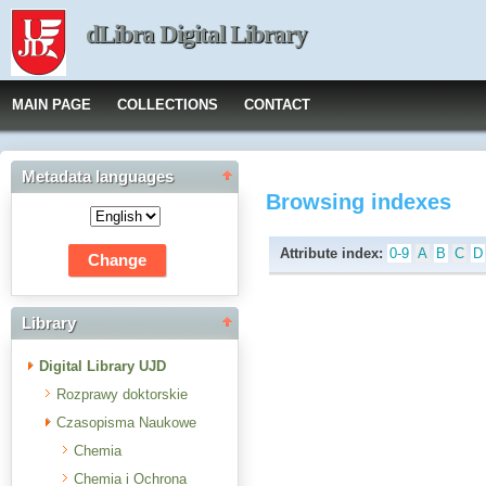
dLibra Digital Library
MAIN PAGE
COLLECTIONS
CONTACT
Metadata languages
Browsing indexes
Attribute index:
0-9
A
B
C
D
Library
Digital Library UJD
Rozprawy doktorskie
Czasopisma Naukowe
Chemia
Chemia i Ochrona