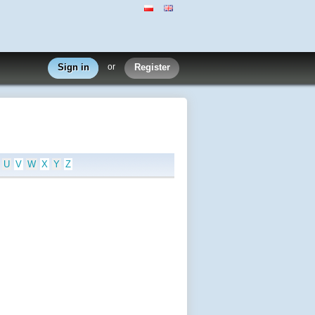
Sign in
or
Register
U
V
W
X
Y
Z