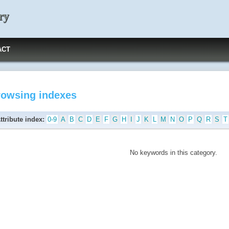
ry
ACT
rowsing indexes
ttribute index:
0-9
A
B
C
D
E
F
G
H
I
J
K
L
M
N
O
P
Q
R
S
T
No keywords in this category.