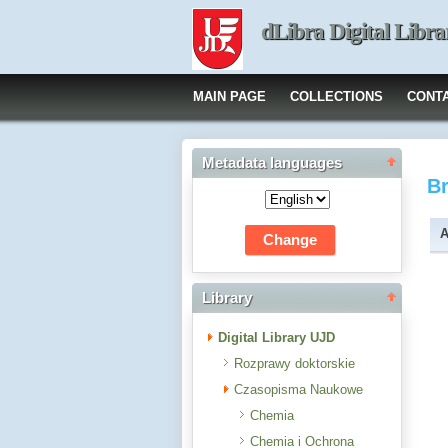
dLibra Digital Libra
MAIN PAGE
COLLECTIONS
CONT
Metadata languages
B
A
Library
Digital Library UJD
Rozprawy doktorskie
Czasopisma Naukowe
Chemia
Chemia i Ochrona