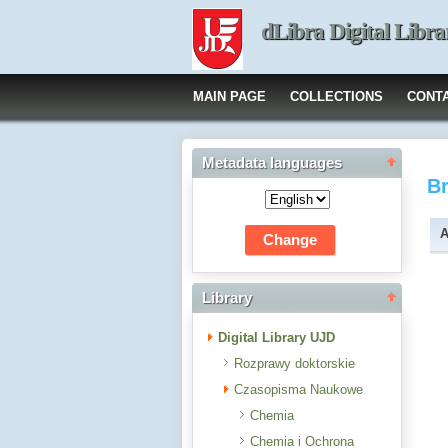
dLibra Digital Libra
MAIN PAGE
COLLECTIONS
CONT
Metadata languages
B
A
Library
Digital Library UJD
Rozprawy doktorskie
Czasopisma Naukowe
Chemia
Chemia i Ochrona