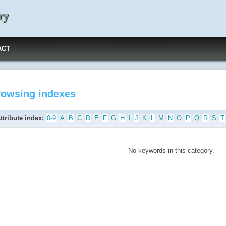
ry
ACT
rowsing indexes
ttribute index:
0-9
A
B
C
D
E
F
G
H
I
J
K
L
M
N
O
P
Q
R
S
T
No keywords in this category.