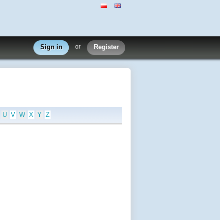
Sign in
or
Register
U
V
W
X
Y
Z