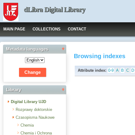
dLibra Digital Library
MAIN PAGE
COLLECTIONS
CONTACT
Metadata languages
Browsing indexes
Attribute index:
0-9
A
B
C
D
Library
Digital Library UJD
Rozprawy doktorskie
Czasopisma Naukowe
Chemia
Chemia i Ochrona