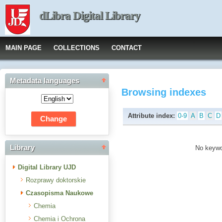
dLibra Digital Library
MAIN PAGE
COLLECTIONS
CONTACT
Metadata languages
Browsing indexes
Attribute index:
0-9
A
B
C
D
Library
No keywor
Digital Library UJD
Rozprawy doktorskie
Czasopisma Naukowe
Chemia
Chemia i Ochrona