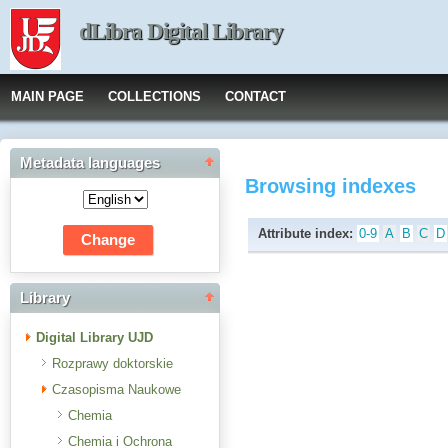
dLibra Digital Library
MAIN PAGE
COLLECTIONS
CONTACT
Metadata languages
Browsing indexes
Attribute index:
0-9
A
B
C
D
Library
Digital Library UJD
Rozprawy doktorskie
Czasopisma Naukowe
Chemia
Chemia i Ochrona