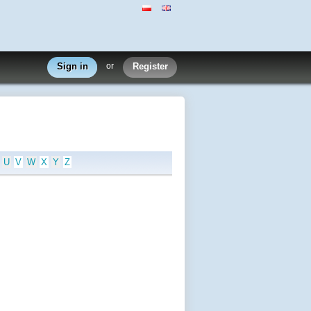
Sign in
or
Register
U
V
W
X
Y
Z