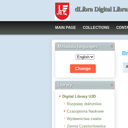
dLibra Digital Libra
MAIN PAGE
COLLECTIONS
CONT
Metadata languages
B
A
Library
Digital Library UJD
Rozprawy doktorskie
Czasopisma Naukowe
Wydawnictwa zwarte
Ziemia Częstochowska