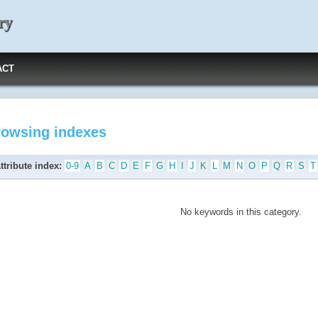
ry
ACT
rowsing indexes
ttribute index:
0-9
A
B
C
D
E
F
G
H
I
J
K
L
M
N
O
P
Q
R
S
T
No keywords in this category.