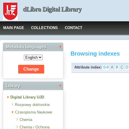
dLibra Digital Library
MAIN PAGE
COLLECTIONS
CONTACT
Metadata languages
Browsing indexes
Attribute index:
0-9
A
B
C
D
Library
Digital Library UJD
Rozprawy doktorskie
Czasopisma Naukowe
Chemia
Chemia i Ochrona