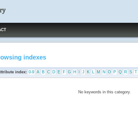
ry
ACT
rowsing indexes
ttribute index:
0-9
A
B
C
D
E
F
G
H
I
J
K
L
M
N
O
P
Q
R
S
T
No keywords in this category.