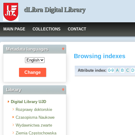
dLibra Digital Library
MAIN PAGE
COLLECTIONS
CONTACT
Metadata languages
Browsing indexes
Attribute index:
0-9
A
B
C
D
Library
Digital Library UJD
Rozprawy doktorskie
Czasopisma Naukowe
Wydawnictwa zwarte
Ziemia Częstochowska