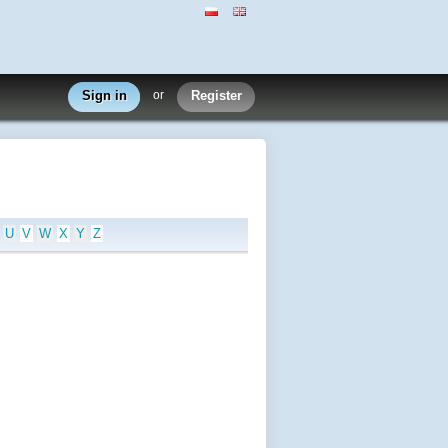
Sign in
or
Register
U
V
W
X
Y
Z