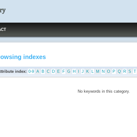
ry
ACT
rowsing indexes
ttribute index:
0-9
A
B
C
D
E
F
G
H
I
J
K
L
M
N
O
P
Q
R
S
T
No keywords in this category.