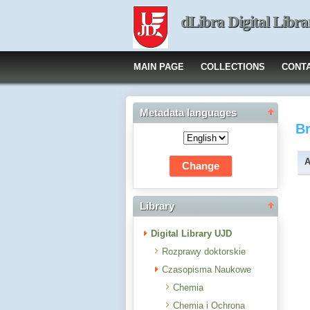
dLibra Digital Libra
MAIN PAGE
COLLECTIONS
CONT
Metadata languages
B
A
Library
Digital Library UJD
Rozprawy doktorskie
Czasopisma Naukowe
Chemia
Chemia i Ochrona