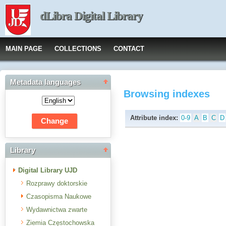
dLibra Digital Library
MAIN PAGE
COLLECTIONS
CONTACT
Metadata languages
Browsing indexes
Attribute index:
0-9
A
B
C
D
Library
Digital Library UJD
Rozprawy doktorskie
Czasopisma Naukowe
Wydawnictwa zwarte
Ziemia Częstochowska