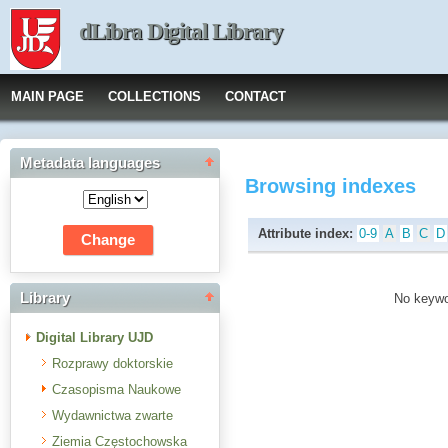
dLibra Digital Library
MAIN PAGE
COLLECTIONS
CONTACT
Metadata languages
Browsing indexes
Attribute index:
0-9
A
B
C
D
Library
No keywor
Digital Library UJD
Rozprawy doktorskie
Czasopisma Naukowe
Wydawnictwa zwarte
Ziemia Częstochowska