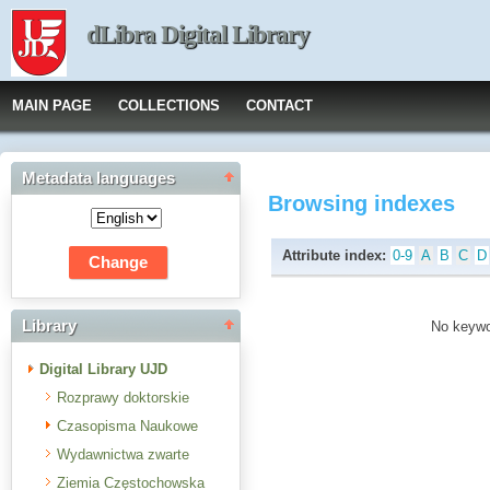
dLibra Digital Library
MAIN PAGE
COLLECTIONS
CONTACT
Metadata languages
Browsing indexes
Attribute index:
0-9
A
B
C
D
Library
No keywor
Digital Library UJD
Rozprawy doktorskie
Czasopisma Naukowe
Wydawnictwa zwarte
Ziemia Częstochowska