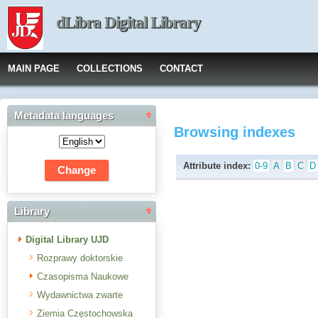
dLibra Digital Library
MAIN PAGE
COLLECTIONS
CONTACT
Metadata languages
Browsing indexes
Attribute index:
0-9
A
B
C
D
Library
Digital Library UJD
Rozprawy doktorskie
Czasopisma Naukowe
Wydawnictwa zwarte
Ziemia Częstochowska