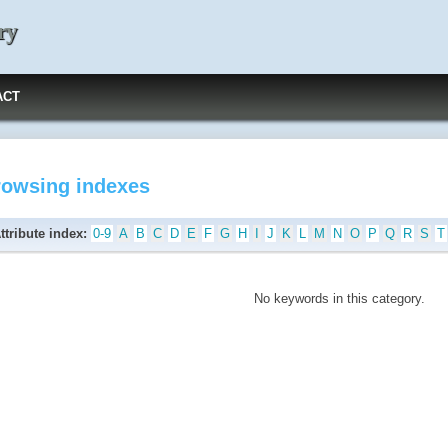
ry
ACT
rowsing indexes
ttribute index:
0-9
A
B
C
D
E
F
G
H
I
J
K
L
M
N
O
P
Q
R
S
T
No keywords in this category.