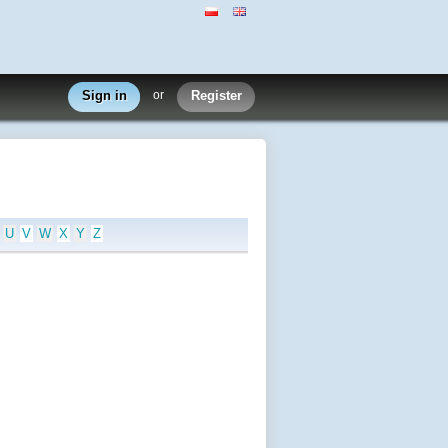
Sign in
or
Register
U
V
W
X
Y
Z