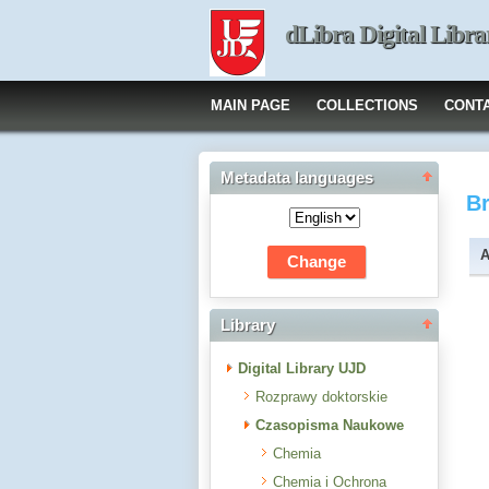
dLibra Digital Libra
MAIN PAGE
COLLECTIONS
CONT
Metadata languages
B
A
Library
Digital Library UJD
Rozprawy doktorskie
Czasopisma Naukowe
Chemia
Chemia i Ochrona