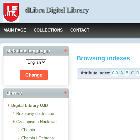
dLibra Digital Library
MAIN PAGE
COLLECTIONS
CONTACT
Metadata languages
Browsing indexes
Attribute index:
0-9
A
B
C
D
Library
Digital Library UJD
Rozprawy doktorskie
Czasopisma Naukowe
Chemia
Chemia i Ochrona