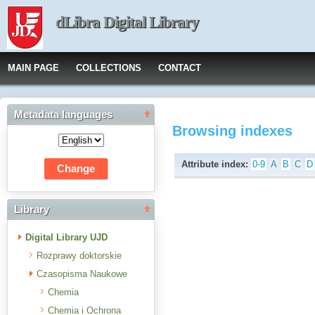
dLibra Digital Library
MAIN PAGE
COLLECTIONS
CONTACT
Metadata languages
Browsing indexes
Attribute index:
0-9
A
B
C
D
Library
Digital Library UJD
Rozprawy doktorskie
Czasopisma Naukowe
Chemia
Chemia i Ochrona