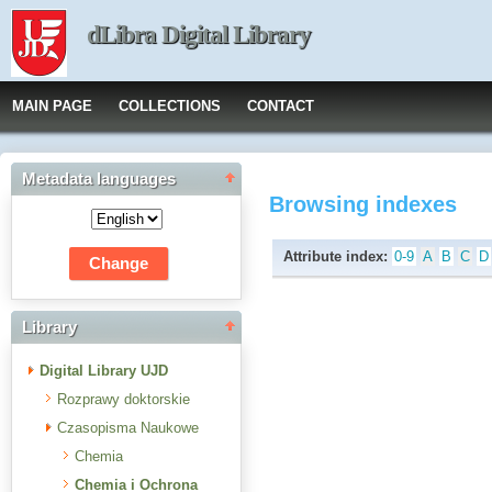
dLibra Digital Library
MAIN PAGE
COLLECTIONS
CONTACT
Metadata languages
Browsing indexes
Attribute index:
0-9
A
B
C
D
Library
Digital Library UJD
Rozprawy doktorskie
Czasopisma Naukowe
Chemia
Chemia i Ochrona