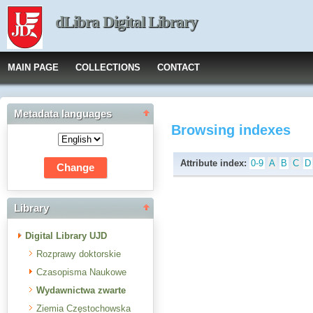
dLibra Digital Library
MAIN PAGE
COLLECTIONS
CONTACT
Metadata languages
Browsing indexes
Attribute index:
0-9
A
B
C
D
Library
Digital Library UJD
Rozprawy doktorskie
Czasopisma Naukowe
Wydawnictwa zwarte
Ziemia Częstochowska