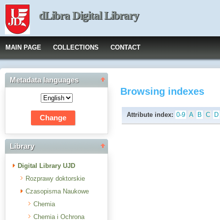
dLibra Digital Library
MAIN PAGE
COLLECTIONS
CONTACT
Metadata languages
Browsing indexes
Attribute index:
0-9
A
B
C
D
Library
Digital Library UJD
Rozprawy doktorskie
Czasopisma Naukowe
Chemia
Chemia i Ochrona