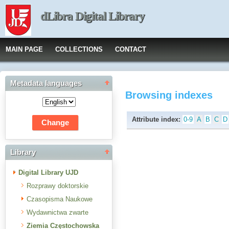
dLibra Digital Library
MAIN PAGE
COLLECTIONS
CONTACT
Metadata languages
Browsing indexes
Attribute index:
0-9
A
B
C
D
Library
Digital Library UJD
Rozprawy doktorskie
Czasopisma Naukowe
Wydawnictwa zwarte
Ziemia Częstochowska