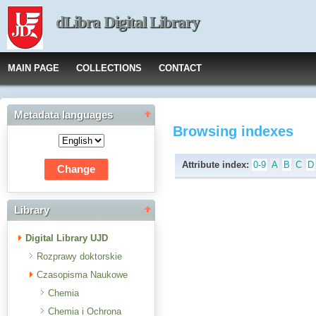
dLibra Digital Library
MAIN PAGE
COLLECTIONS
CONTACT
Metadata languages
Browsing indexes
Attribute index:
0-9
A
B
C
D
Library
Digital Library UJD
Rozprawy doktorskie
Czasopisma Naukowe
Chemia
Chemia i Ochrona