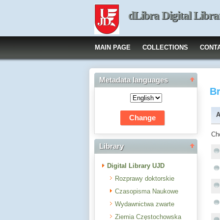
dLibra Digital Libra
MAIN PAGE
COLLECTIONS
CONT
Metadata languages
B
A
Ch
Library
Digital Library UJD
Rozprawy doktorskie
Czasopisma Naukowe
Wydawnictwa zwarte
Ziemia Częstochowska