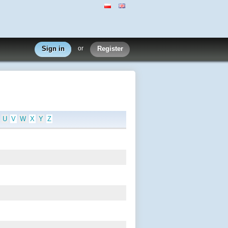
Sign in
or
Register
U
V
W
X
Y
Z