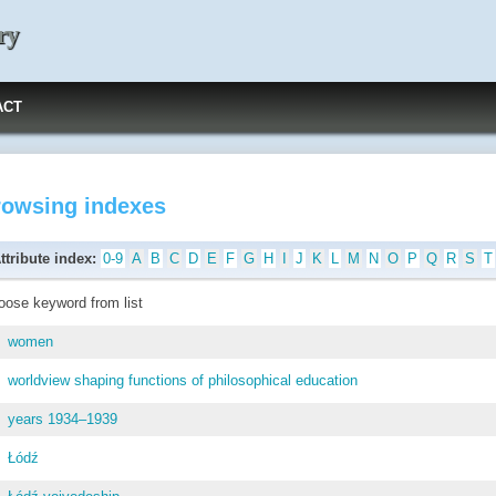
ry
ACT
rowsing indexes
ttribute index:
0-9
A
B
C
D
E
F
G
H
I
J
K
L
M
N
O
P
Q
R
S
T
oose keyword from list
women
worldview shaping functions of philosophical education
years 1934–1939
Łódź