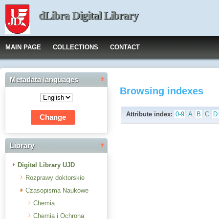
dLibra Digital Library
MAIN PAGE
COLLECTIONS
CONTACT
Metadata languages
Browsing indexes
Attribute index:
0-9
A
B
C
D
Library
Digital Library UJD
Rozprawy doktorskie
Czasopisma Naukowe
Chemia
Chemia i Ochrona