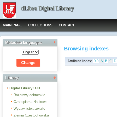
dLibra Digital Library
MAIN PAGE
COLLECTIONS
CONTACT
Metadata languages
Browsing indexes
Attribute index:
0-9
A
B
C
D
Library
Digital Library UJD
Rozprawy doktorskie
Czasopisma Naukowe
Wydawnictwa zwarte
Ziemia Częstochowska