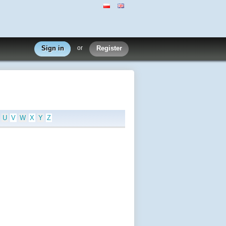
Sign in
or
Register
U
V
W
X
Y
Z