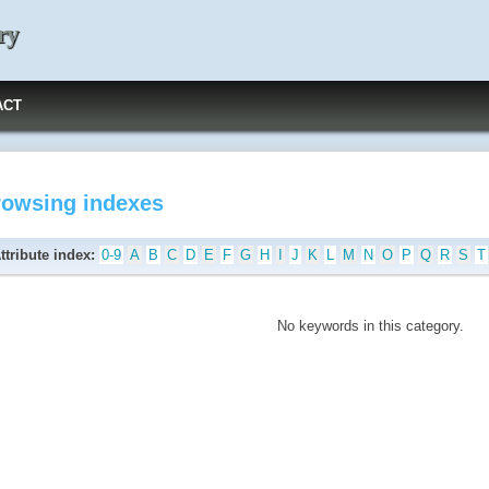
ry
ACT
rowsing indexes
ttribute index:
0-9
A
B
C
D
E
F
G
H
I
J
K
L
M
N
O
P
Q
R
S
T
No keywords in this category.