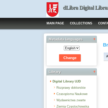
dLibra Digital Libra
MAIN PAGE
COLLECTIONS
CONT
Metadata languages
B
A
Library
Digital Library UJD
Rozprawy doktorskie
Czasopisma Naukowe
Wydawnictwa zwarte
Ziemia Częstochowska