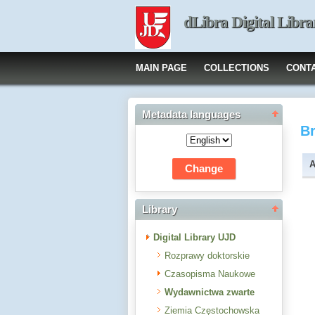
dLibra Digital Libra
MAIN PAGE
COLLECTIONS
CONT
Metadata languages
B
A
Library
Digital Library UJD
Rozprawy doktorskie
Czasopisma Naukowe
Wydawnictwa zwarte
Ziemia Częstochowska