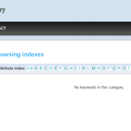
ry
ACT
rowsing indexes
ttribute index:
0-9
A
B
C
D
E
F
G
H
I
J
K
L
M
N
O
P
Q
R
S
T
No keywords in this category.