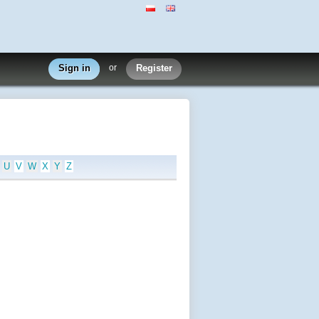
Sign in
or
Register
U
V
W
X
Y
Z