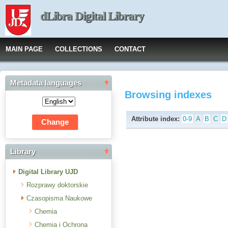
dLibra Digital Library
MAIN PAGE
COLLECTIONS
CONTACT
Metadata languages
Browsing indexes
Attribute index:
0-9
A
B
C
D
Library
Digital Library UJD
Rozprawy doktorskie
Czasopisma Naukowe
Chemia
Chemia i Ochrona