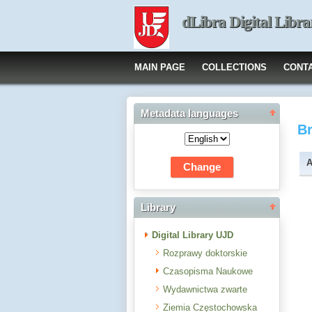
dLibra Digital Libra
MAIN PAGE
COLLECTIONS
CONT
Metadata languages
B
A
Library
Digital Library UJD
Rozprawy doktorskie
Czasopisma Naukowe
Wydawnictwa zwarte
Ziemia Częstochowska