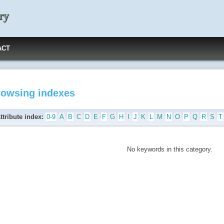
ry
ACT
rowsing indexes
ttribute index:
0-9
A
B
C
D
E
F
G
H
I
J
K
L
M
N
O
P
Q
R
S
T
No keywords in this category.