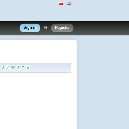
Sign in
or
Register
U
V
W
X
Y
Z