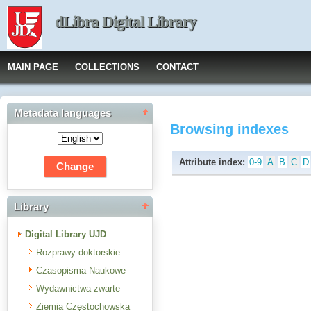
dLibra Digital Library
MAIN PAGE
COLLECTIONS
CONTACT
Metadata languages
Browsing indexes
Attribute index:
0-9
A
B
C
D
Library
Digital Library UJD
Rozprawy doktorskie
Czasopisma Naukowe
Wydawnictwa zwarte
Ziemia Częstochowska