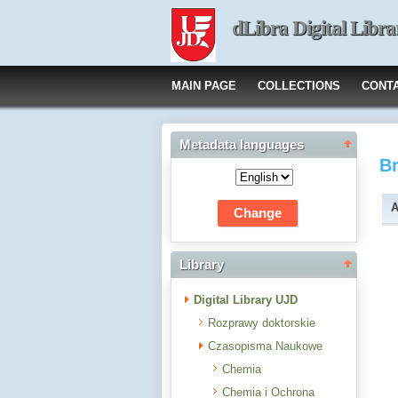
dLibra Digital Libra
MAIN PAGE
COLLECTIONS
CONT
Metadata languages
B
A
Library
Digital Library UJD
Rozprawy doktorskie
Czasopisma Naukowe
Chemia
Chemia i Ochrona