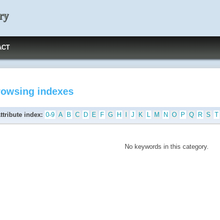
ry
ACT
rowsing indexes
ttribute index:
0-9
A
B
C
D
E
F
G
H
I
J
K
L
M
N
O
P
Q
R
S
T
No keywords in this category.