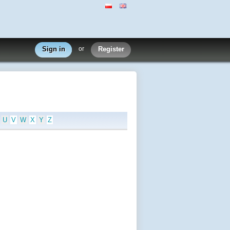
Sign in
or
Register
U
V
W
X
Y
Z