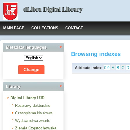
dLibra Digital Library
MAIN PAGE
COLLECTIONS
CONTACT
Metadata languages
Browsing indexes
Attribute index:
0-9
A
B
C
D
Library
Digital Library UJD
Rozprawy doktorskie
Czasopisma Naukowe
Wydawnictwa zwarte
Ziemia Częstochowska