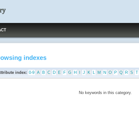
ry
ACT
rowsing indexes
ttribute index:
0-9
A
B
C
D
E
F
G
H
I
J
K
L
M
N
O
P
Q
R
S
T
No keywords in this category.