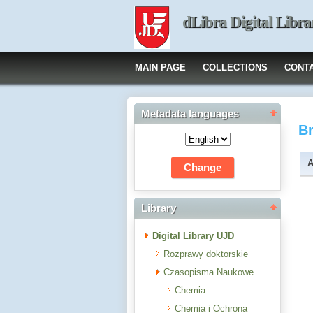
dLibra Digital Libra
MAIN PAGE
COLLECTIONS
CONT
Metadata languages
B
A
Library
Digital Library UJD
Rozprawy doktorskie
Czasopisma Naukowe
Chemia
Chemia i Ochrona