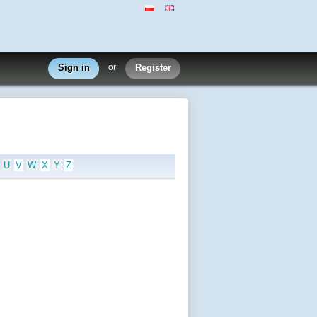
Sign in
or
Register
U
V
W
X
Y
Z