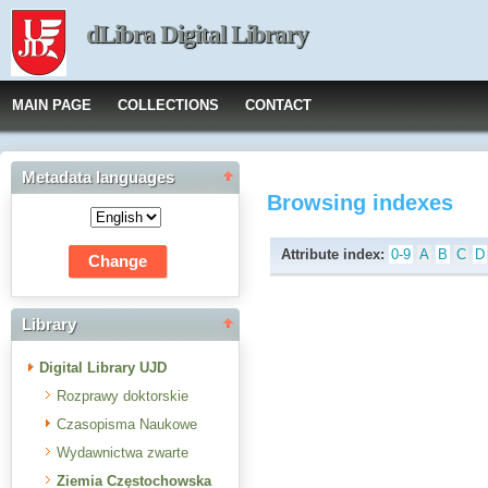
dLibra Digital Library
MAIN PAGE
COLLECTIONS
CONTACT
Metadata languages
Browsing indexes
Attribute index:
0-9
A
B
C
D
Library
Digital Library UJD
Rozprawy doktorskie
Czasopisma Naukowe
Wydawnictwa zwarte
Ziemia Częstochowska